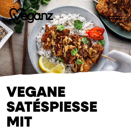
EN
VEGANE
SATÉSPIESSE M
IT E