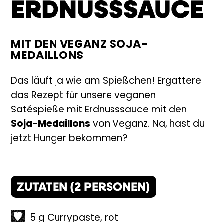
RDNUSSSAUCE
MIT DEN VEGANZ SOJA-
MEDAILLONS
Das läuft ja wie am Spießchen! Ergattere
das Rezept für unsere veganen
Satéspieße mit Erdnusssauce mit den
Soja-Medaillons
von Veganz. Na, hast du
jetzt Hunger bekommen?
ZUTATEN (
2
PERSONEN)
5
g
Currypaste
,
rot