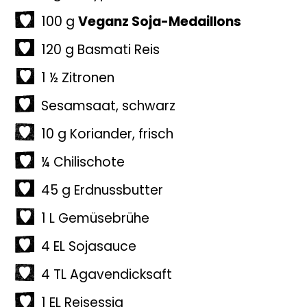
100
g
Veganz Soja-Medaillons
120
g
Basmati Reis
1 ½
Zitronen
Sesamsaat
,
schwarz
10
g
Koriander
,
frisch
¼
Chilischote
45
g
Erdnussbutter
1
L
Gemüsebrühe
4
EL
Sojasauce
4
TL
Agavendicksaft
1
EL
Reisessig