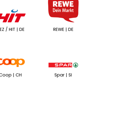
EZ / HIT | DE
REWE | DE
Coop | CH
Spar | SI