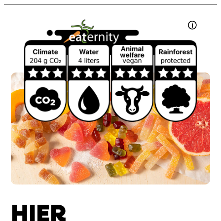
341
kcal
Glukosesirup, Rübenzucker, modifizierte
🛈
Fett
<
0.5
g
Stärke, Geliermittel: Carrageen;
- davon gesättigte Fettsäuren
0.2
g
Säuerungsmittel: Citronensäure;
Kohlenhydrate
84
g
Säureregulator: Natriumcitrate; natürliches
- davon Zucker
72
g
Aroma, Karamellzuckersirup,
Eiweiß
<
0.5
g
Überzugsmittel: Carnaubawachs.
Salz
0.59
g
Kann Spuren von WEIZEN enthalten.
HIER