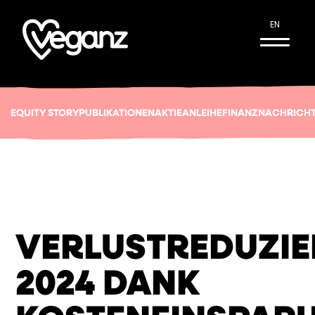
EN
EQUITY STORY
PUBLIKATIONEN
AKTIE
ANLEIHE
FINANZNACHRICH
VERLUSTREDUZI
2024 DANK